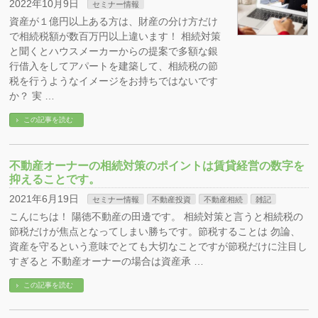
2022年10月9日
セミナー情報
資産が１億円以上ある方は、財産の分け方だけ
で相続税額が数百万円以上違います！ 相続対策
と聞くとハウスメーカーからの提案で多額な銀
行借入をしてアパートを建築して、相続税の節
税を行うようなイメージをお持ちではないです
か？ 実 …
この記事を読む
不動産オーナーの相続対策のポイントは賃貸経営の数字を
抑えることです。
2021年6月19日
セミナー情報
不動産投資
不動産相続
雑記
こんにちは！ 陽徳不動産の田邊です。 相続対策と言うと相続税の
節税だけが焦点となってしまい勝ちです。節税することは 勿論、
資産を守るという意味でとても大切なことですが節税だけに注目し
すぎると 不動産オーナーの場合は資産承 …
この記事を読む