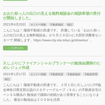
おおた助っ人の出口の見える無料相談会の相談希望の受付
が開始しました。
2021年4月20日
セミナー情報
不動産相続
雑記
こんにちは！ 陽徳不動産の田邊です。 所属している「おおた助っ
人の出口の見える無料相談会』が５月２９日㈯に大田区消費者セン
ターで 開催します。https://www.city.ota.tokyo.jp/shisetsu/ …
この記事を読む
久しぶりにファイナンシャルプランナーの勉強会講師のた
めレジュメ作成
2021年1月17日
セミナー情報
不動産投資
不動産相続
不動産管理
雑記
こんにちは！ 陽徳不動産の田邊です。 ２月１日に久しぶりにFP協
会神奈川県支部公認のスタディーグループ（ＳＧ）の不動産住宅ロ
ーンＳＧ横浜の 勉強会で講師の依頼があり登壇することになりま
した。 最近の勉強会はＺＯＯＭを活用 …