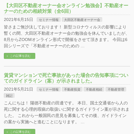
【大田区不動産オーナー会オンライン勉強会】不動産オー
ナーのための相続対策（全6回）
2021年6月15日
セミナー情報
大田区不動産オーナー会
皆さまご無沙汰しております！ 新型コロナウィルスの影響により
暫くの間、大田区不動産オーナー会の勉強会を休んでいましたが、
8月からZOOMオンライン形式で開催をさせて頂きます。 今回は6
回シリーズで「不動産オーナーのための …
この記事を読む
賃貸マンションで死亡事故があった場合の告知事項につい
てのガイドライン（案）が示されました。
2021年5月21日
セミナー情報
不動産投資
不動産相続
不動産管理
雑記
こんにちは！ 陽徳不動産の田邊です。 本日、国土交通省から人の
死に関する心理的瑕疵の取扱いに関するガイドライン案が示されま
した。 これから一般国民の意見を募集してその後、ガイドライン
の案から実施へと進むことになります。 …
この記事を読む