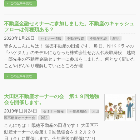
この記事を読む
不動産金融セミナーに参加しました。不動産のキャッシュ
フローは何種類ある？
2020年1月26日
セミナー情報
不動産投資
不動産相続
雑記
皆さんこんにちは！ 陽徳不動産の田邊です。 昨日、NHKドラマの
『ハゲタカ』のモデルにもなった株式会社せおん代表取締役 越純
一郎先生の不動産金融セミナーに参加をしました。何となく聞いた
ことやぼんやり理解していたところが理 …
この記事を読む
大田区不動産オーナーの会 第１９回勉強
会を開催します。
2019年11月24日
セミナー情報
不動産相続
大田
区不動産オーナー会
雑記
こんにちは！ 陽徳不動産の田邊です！ 大田区不
動産オーナーの会第１９回勉強会を１２月２０
日（金）に開催します。今年最後の開催になり