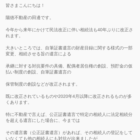
皆さまこんにちは！
陽徳不動産の田邊です。
今年から来年にかけて民法改正に伴い相続法も40年ぶりに改正さ
れます。
大きいところでは、自筆証書遺言の財産目録に関する様式の一部
変更、相続させる旨の遺言による
承継に対する対抗要件の具備、配偶者居住権の創設、預貯金の仮
払い制度の創設、自筆証書遺言の
保管制度の創設などが改正されます。
既に改正されているものや2020年4月以降に改正されるものが多
くあります。
特に不動産で言えば、公正証書遺言で特定の相続人に法定相続分
を超える遺言にした場合に、今までは
その遺言書（公正証書遺言）があれば、その相続人の登記をして
いなくても他の相続人にも対抗が出来ましたが