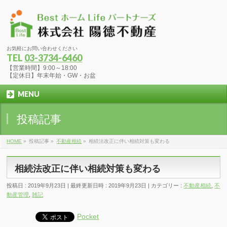
お気軽にお問い合わせください
TEL
03-3734-6460
【営業時間】9:00～18:00
【定休日】年末年始・GW・お盆
MENU
投稿記事
HOME
»
投稿記事
»
不動産相続
»
相続法改正に伴い相続対策も変わる
相続法改正に伴い相続対策も変わる
投稿日 : 2019年9月23日
最終更新日時 : 2019年9月23日
カテゴリー :
不動産相続
,
不
動産管理
,
雑記
Pocket