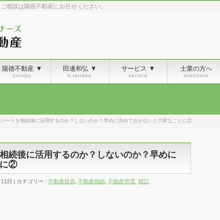
るご相談は陽徳不動産にお任せください。
陽徳不動産 ▼
田邊和弘 ▼
サービス ▼
士業の方へ
yotoku
k.tanabe
service
licentiate
アパートを相続後に活用するのか？しないのか？早めに決めておかないと大変なことに②
相続後に活用するのか？しないのか？早めに
に②
月11日
カテゴリー :
不動産投資
,
不動産相続
,
不動産管理
,
雑記