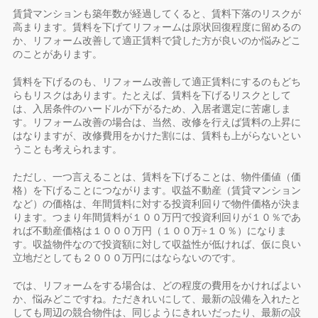
賃貸マンションも築年数が経過してくると、賃料下落のリスクが
高まります。賃料を下げてリフォームは原状回復程度に留めるの
か、リフォーム改善して適正賃料で貸した方が良いのか悩みどこ
のことがあります。
賃料を下げるのも、リフォーム改善して適正賃料にするのもどち
らもリスクはあります。たとえば、賃料を下げるリスクとして
は、入居条件のハードルが下がるため、入居者選定に苦慮しま
す。リフォーム改善の場合は、当然、改修を行えば賃料の上昇に
はなりますが、改修費用をかけた割には、賃料も上がらないとい
うことも考えられます。
ただし、一つ言えることは、賃料を下げることは、物件価値（価
格）を下げることにつながります。収益不動産（賃貸マンション
など）の価格は、年間賃料に対する投資利回りで物件価格が決ま
ります。つまり年間賃料が１００万円で投資利回りが１０％であ
れば不動産価格は１０００万円（１００万÷１０％）になりま
す。収益物件なので投資額に対して収益性が低ければ、仮に良い
立地だとしても２０００万円にはならないのです。
では、リフォームをする場合は、どの程度の費用をかければよい
か、悩みどこですね。ただきれいにして、最新の設備を入れたと
しても周辺の競合物件は、同じようにきれいだったり、最新の設